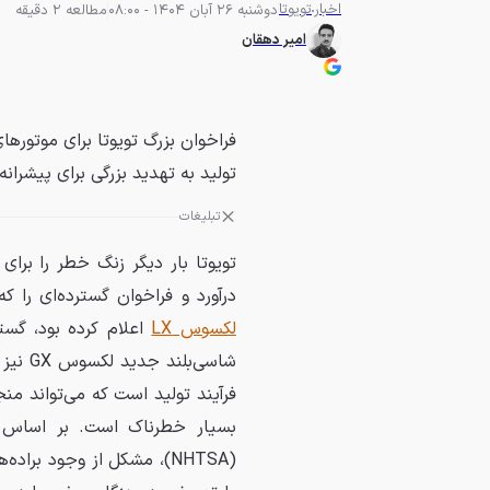
اخبار
تویوتا
دوشنبه 26 آبان 1404 - 08:00
مطالعه 2 دقیقه
امیر دهقان
تولید به تهدید بزرگی برای پیشرانه تاندرا، LX و 
تبلیغات
درآورد و فراخوان گسترده‌ای را که پیش‌تر برا
لکسوس LX
اعلام کرده بود، گست
شاسی‌
فرآیند تولید است که می‌تواند منج
بسیار خطرناک است. بر اساس اسن
(NHTSA)، مشکل از وجود برا