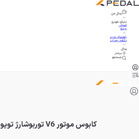
پدال
من
دنیای خودرو
آموزش
ویدئو
راهنمای خرید
دانلود زوم اپ
پدال
بیشتر
جستجو
کابوس موتور V6 توربوشارژ تویوتا با فراخوان بزرگ ۱۰۰ هزار دستگاهی