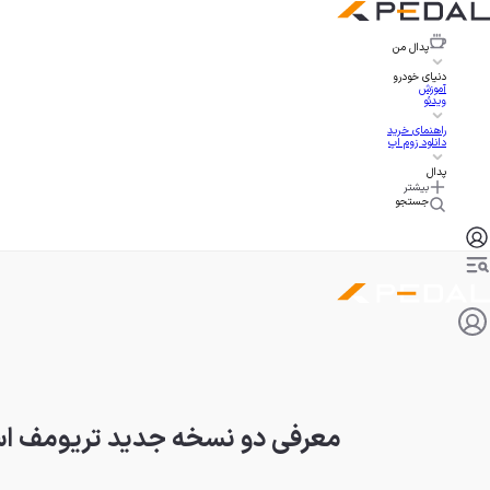
پدال
من
دنیای خودرو
آموزش
ویدئو
راهنمای خرید
دانلود زوم اپ
پدال
بیشتر
جستجو
معرفی دو نسخه جدید تریومف استریت تریپل ۷۶۵ بر