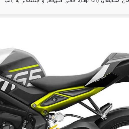
NIX30 داده است. همچنین، فرمان مسابقه‌ای (Clip On)، حالتی اسپرت‌تر و جنگنده‌تر به راکب