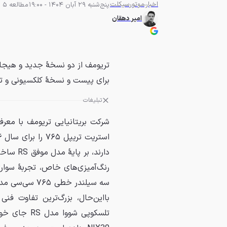
اخبار
موتورسیکلت
پنج‌شنبه 29 آبان 1404 - 19:00
مطالعه 5 دقیقه
امیر دهقان
برای پیست و نسخهٔ کلکسیونی و تولید مح
تبلیغات
شرکت بریتانیایی تریومف با معرف
دارند، ب
رنگ‌آمیزی‌های خاص، تجربهٔ سوار
بااین‌حال، بزرگ‌ترین تفاوت 
تلسکوپی شوو