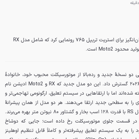
تریومف از دو نسخهٔ جدید و هیجان‌انگیز برای استریت تریپل ۷۶۵ رونمایی کرد که شامل مدل RX
دود Moto2 است.
ی دو نسخهٔ جدید و رده‌بالا از موتورسیکلت محبوب خود، خانوادهٔ
استریت تریپل ۷۶۵ را برای سال ۲۰۲۶ گسترش داد. این دو مدل جدید که RX و Moto2 ادیشن نام
ر پایهٔ مدل موفق RS ساخته شده‌اند اما با ارتقاهایی در سیستم تعلیق، ارگونومی تهاجمی‌تر و
ی را به سطحی جدید ارتقا می‌دهند. هر دو مدل از همان پیشرانهٔ
سه سیلندر خطی ۷۶۵ سی‌سی مدل RS با قدرت ۱۲۸ اسب بخار و گشتاور ۸۰ نیوتن متر بهره می‌برند.
فنی در قسمت جلوی موتورسیکلت رخ داده است؛ جایی که دوشاخ
ا مدل RS جای خود را به یک سیستم تعلیق پیشرفته‌تر و کاملاً قابل تنظیم اوهلینز