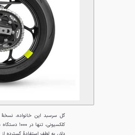
دلار، به لطف استفادهٔ گسترده از 