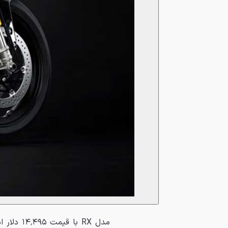
مدل RX ب