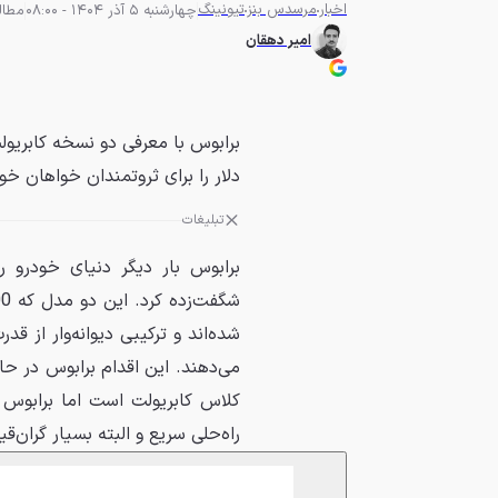
اخبار
مرسدس بنز
تیونینگ
چهارشنبه 5 آذر 1404 - 08:00
مطالعه 7
امیر دهقان
دلار را برای ثروتمندان خواهان خو
تبلیغات
شده‌اند و ترکیبی دیوانه‌وار از 
کلاس کابریولت است اما برابوس ب
راه‌حلی سریع و البته بسیار گران‌