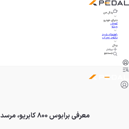
پدال
من
دنیای خودرو
آموزش
ویدئو
راهنمای خرید
دانلود زوم اپ
پدال
بیشتر
جستجو
معرفی برابوس ۸۰۰ کابریو، مرسدس G کلاس روباز یک میلیون دلاری!