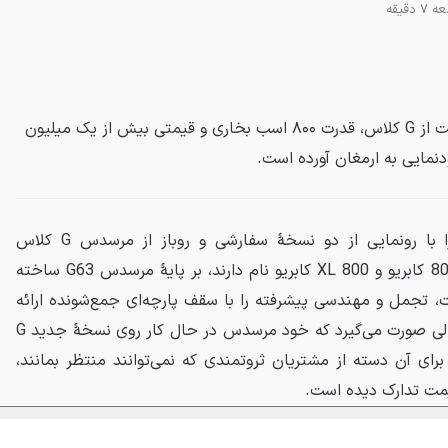
 دقیقه
برابوس با معرفی دو نسخه کابریولت از G کلاس، قدرت ۸۰۰ اسب بخاری و قیمتی بیش از یک میلیون
دنمایی به ارمغان آورده است.
برابوس بار دیگر دنیای خودرو را با رونمایی از دو نسخهٔ سفارشی و روباز از مرسدس G کلاس
شگفت‌زده کرد. این دو مدل که 800 کابریو و 800 XL کابریو نام دارند، بر پایهٔ مرسدس G63 ساخته
قدرت، تجمل و مهندسی پیشرفته را با سقف پارچه‌ای جمع‌شونده ارائه
می‌دهند. این اقدام برابوس در حالی صورت می‌گیرد که خود مرسدس در حال کار روی نسخهٔ جدید G
رای آن دسته از مشتریان ثروتمندی که نمی‌توانند منتظر بمانند،
قیمت تدارک دیده است.