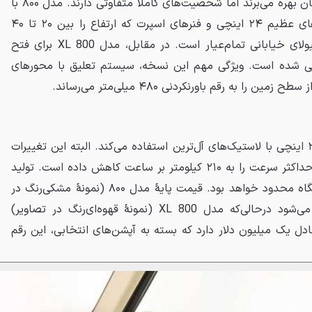
اگرچه هر دو مدل از پیشرانهٔ یکسان بهره می‌برند اما شخصیت‌های کاملاً متفاوتی دارند. مدل ۸۰۰ با
کیت بدنهٔ پهن وایداستار، رینگ‌های عظیم ۲۴ اینچی و فنرهای اسپرت که ارتفاع را بین ۲۰ تا ۴۰
میلی‌متر کاهش می‌دهند، یک هیولای خیابانی تمام‌عیار است. در مقابل، مدل 800 XL برای فتح
ی شده است. ویژگی مهم این نسخه، سیستم تعلیق با محورهای
را به رقم باورنکردنی ۴۸۰ میلی‌متر می‌رساند.
این مدل از رینگ‌های کوچک‌تر ۲۲ اینچی با لاستیک‌های آل‌ترین استفاده می‌کند. البته این تغییرات
فنی، شتاب آن را به ۴.۶ ثانیه و حداکثر سرعت را به ۲۱۰ کیلومتر بر ساعت کاهش داده است. تولید
هر یک از این مدل‌ها به ۵۰ دستگاه محدود خواهد بود. قیمت پایهٔ مدل ۸۰۰ (نمونهٔ مشکی‌رنگ در
تصاویر) از ۷۶۱٬۵۰۰ یورو شروع می‌شود درحالی‌که مدل 800 XL (نمونهٔ قهوه‌ای‌رنگ در تصاویر)
ی ۸۸۷٬۶۰۰ یورو معادل یک میلیون دلار دارد که بسته به آپشن‌های انتخابی، این رقم