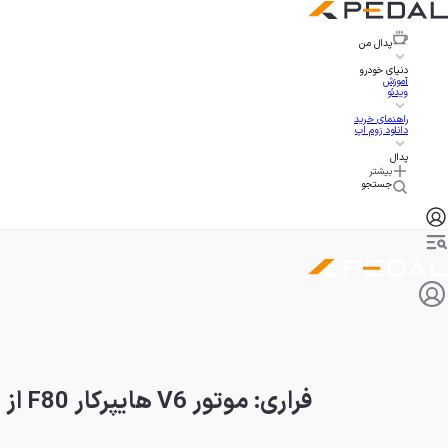
پدال
من
دنیای خودرو
آموزش
ویدئو
راهنمای خرید
دانلود زوم اپ
پدال
بیشتر
جستجو
فراری: موتور V6 هایپرکار F80 از V12 بهتر است!