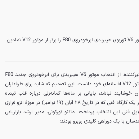
فراری در اظهارنظری جسورانه، موتور V6 توربوی هیبریدی ابرخودروی F80 را برتر از موتور V12 نمادین
فراری در یک بیانیهٔ قاطع و غافلگیرکننده، از انتخاب موتور V6 هیبریدی برای ابرخودروی جدید F80
دفاع کرد و آن را گزینه‌ای برتر از موتور V12 افسانه‌ای خود دانست. این تصمیم که شاید برای طرفداران
وشایند نباشد، پایانی بر ماه‌ها گمانه‌زنی درباره قلب تپنده
جانشین لافراری بود. این شرکت در یک کارگاه فنی که در تاریخ ۲۸ آبان (۱۹ نوامبر) در موزهٔ انزو فراری
ایل فنی این انتخاب پرداخت. ماتئو تورکونی، مدیر ارشد بازاریابی
سان با یک دوراهی کلیدی روبرو بودند: