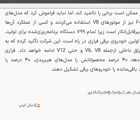
مکن است برخی را ناامید کند اما نباید فراموش کرد که مدل‌های
اسطوره‌ای مانند 288 GTO و F40 نیز از موتورهای V8 استفاده می‌کردند و کسی از عملکرد آن‌ها
شکایتی ندارد. جذابیت F80 نیز غیرقابل‌انکار است زیرا تمام ۷۹۹ دستگاه برنامه‌ریزی‌شده برای تولید،
ه اولین خودروی برقی فراری در راه است، این شرکت تأکید کرده که به
سرمایه‌گذاری روی موتورهای احتراق داخلی ازجمله V6، V8 و حتی V12 ادامه خواهد داد. فراری
پیش‌بینی می‌کند تا پایان این دهه، ۴۰ درصد محصولاتش را مدل‌های هیبریدی، ۴۰ درصد را
رسال نظر
بوکمارک
اشتراک‌گذاری
دنبال کردن