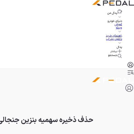
پدال
من
دنیای خودرو
آموزش
ویدئو
راهنمای خرید
دانلود زوم اپ
پدال
بیشتر
جستجو
حذف ذخیره سهمیه بنزین جنجالی 