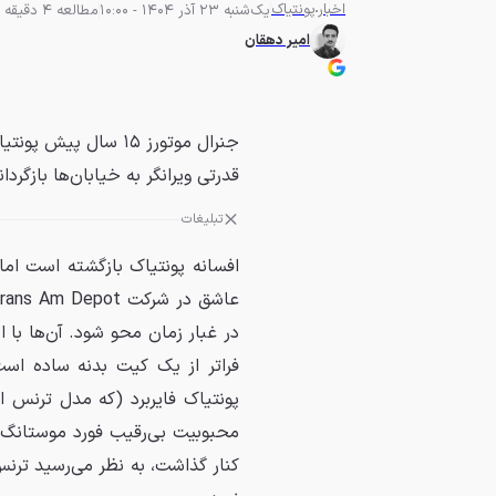
اخبار
پونتیاک
یک‌شنبه 23 آذر 1404 - 10:00
مطالعه 4 دقیقه
امیر دهقان
جنرال موتورز ۱۵ سال 
قدرتی ویرانگر به خیابان‌ها بازگرد
تبلیغات
افسانه پونتیاک بازگشته است ام
در غبار زمان محو شود. آن‌ها با 
فراتر از یک کیت بدنه ساده است
پونتیاک فایربرد (که مدل ترنس ام
کنار گذاشت، به نظر می‌رسید ترن