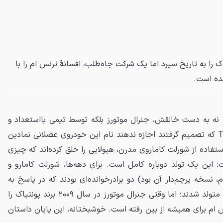
پیش پونتیاک را به تاریخ سپرد اما یک شرکت جاه‌طلب، افسانهٔ ترنس ام را با
انده است.
ا نه به دست خالقش، جنرال موتورز بلکه توسط تیمی بااستعداد و
عاشق در شرکت Trans Am Depot که تصمیم گرفتند اجازه ندهند نام این خودروی عضلانی نمادین
استفاده از شورلت کاماروی مدرن، هیولایی را خلق کرده‌اند که چیزی
؛ این یک تولد دوباره کامل است. برای دهه‌ها، شورلت کامارو و
، نسخه پرچم‌دار آن بود) دو برادرخوانده‌ای بودند که در پاسخ به
محبوبیت بی‌رقیب فورد موستانگ متولد شدند؛ اما وقتی جنرال موتورز در سال ۲۰۰۹ برند پونتیاک را
س ام برای همیشه از بین رفته است. خوشبختانه، این پایان داستان