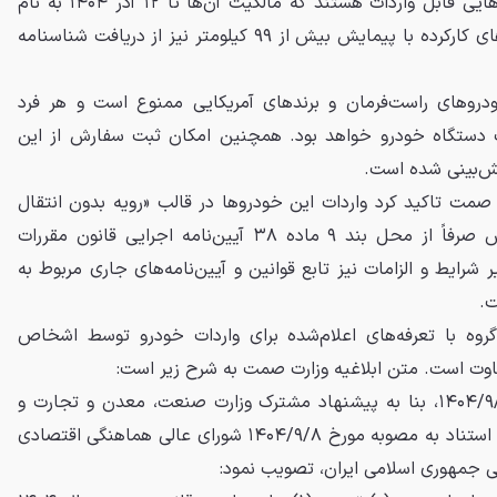
دارند. در این مرحله، تنها خودروهایی قابل واردات هستند که مالکیت آن‌ها تا ۱۲ آذر ۱۴۰۴ به نام
متقاضی ثبت شده باشد. خودروهای کارکرده با پیمایش بیش از ۹۹ کیلومتر نیز از دریافت شناسنامه
دروهای راست‌فرمان و برندهای آمریکایی ممنوع است و هر فرد
 دستگاه خودرو خواهد بود. همچنین امکان ثبت سفارش از این
صمت تاکید کرد واردات این خودروها در قالب «رویه بدون انتقال
ارز» انجام می‌شود و ثبت سفارش صرفاً از محل بند ۹ ماده ۳۸ آیین‌نامه اجرایی قانون مقررات
 شرایط و الزامات نیز تابع قوانین و آیین‌نامه‌های جاری مربوط به
ت.
گروه با تعرفه‌های اعلام‌شده برای واردات خودرو توسط اشخاص
ت است. متن ابلاغیه وزارت صمت به شرح زیر است:
هیئت وزیران در جلسه مورخ ۱۴۰۴/۹/۱۲، بنا به پیشنهاد مشترک وزارت صنعت، معدن و تجارت و
سازمان برنامه و بودجه کشور و با استناد به مصوبه مورخ ۱۴۰۴/۹/۸ شورای عالی هماهنگی اقتصادی