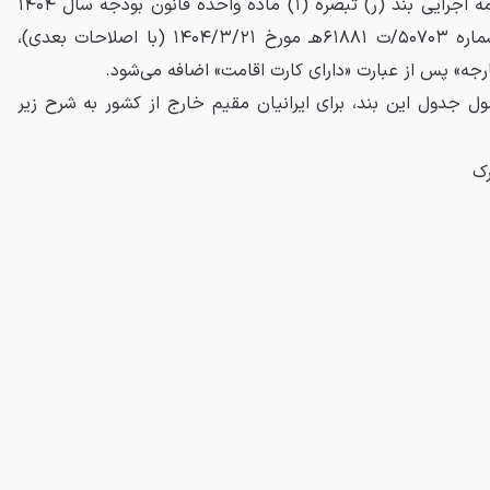
۱- در تبصره (۱) ماده (۲) آیین‌نامه اجرایی بند (ر) تبصره (۱) ماده واحده قانون بودجه سال ۱۴۰۴
کل کشور، موضوع تصویب‌نامه شماره ۵۰۷۰۳/ت ۶۱۸۸۱هـ مورخ ۱۴۰۴/۳/۲۱ (با اصلاحات بعدی)،
جه» پس از عبارت «دارای کارت اقامت» اضافه می‌شود.
 جدول این بند، برای ایرانیان مقیم خارج از کشور به شرح زیر
رک