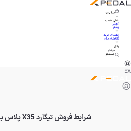
پدال
من
دنیای خودرو
آموزش
ویدئو
راهنمای خرید
دانلود زوم اپ
پدال
بیشتر
جستجو
شرایط فروش تیگارد X35 پلاس با قیمت جدید | آذر ۱۴۰۴