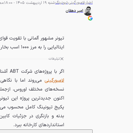
اخبار
لامبورگینی
تیونینگ
شنبه 19 اردیبهشت 1405 - 18:00
مطالع
امیر دهقان
تیونر مشهور آلمانی با تقویت قوا
ایتالیایی را به مرز ۱۰۰۰ اسب بخار رسانده است.
تبلیغات
اگر با پروژه‌های شرکت ABT آشنا باشید، شاید تصور کنید این اولین باری است که آن‌ها سراغ یک
لامبورگینی
می‌روند اما با نگاهی
نسخه‌های مختلف اوروس، ازجمله 
اکنون جدیدترین پروژه این تیون
پکیج تیونینگ کامل محسوب می‌شو
بدنه و بازنگری در جزئیات کابین
استانداردهای کارخانه ببرد.