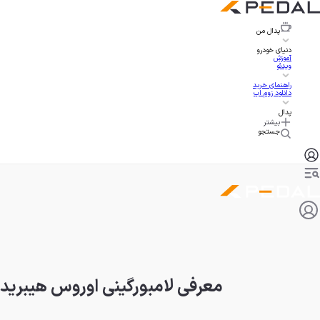
پدال
من
دنیای خودرو
آموزش
ویدئو
راهنمای خرید
دانلود زوم اپ
پدال
بیشتر
جستجو
معرفی لامبورگینی اوروس هیبرید با تیونینگ ABT و ۰۰۰