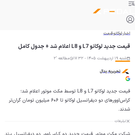
اخبار
لوکانو
قیمت
قیمت جدید لوکانو L7 و L8 اعلام شد + جدول کامل
شنبه 19 اردیبهشت 1405 - 17:32
مطالعه '2
تحریریه پدال
قیمت جدید لوکانو L7 و L8 توسط مکث موتور اعلام شد؛
کراس‌اوورهای دو دیفرانسیل لوکانو تا ۶۰۶ میلیون تومان گران‌تر
شدند.
تبلیغات
شرکت مکث موتور قیمت جدید دو کراس‌اوور دو دیفرانسیل برند