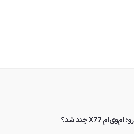
م X77 چند شد؟