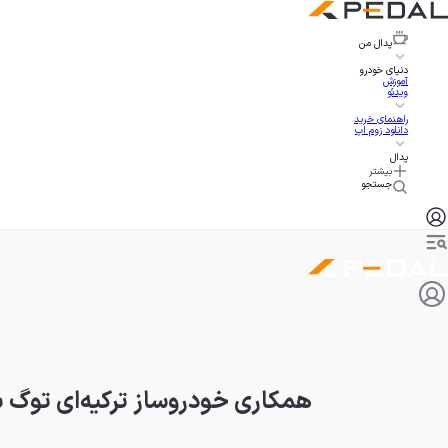
پدال
من
دنیای خودرو
آموزش
ویدئو
راهنمای خرید
دانلود زوم اپ
پدال
بیشتر
جستجو
همکاری خودروساز ترکیه‌ای توگ با CATL چین برای تأمین پلتفرم ب