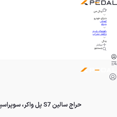
پدال
من
دنیای خودرو
آموزش
ویدئو
راهنمای خرید
دانلود زوم اپ
پدال
بیشتر
جستجو
حراج سالین S7 پل واکر، سوپراسپرت آمریکایی ستاره فقید سینما