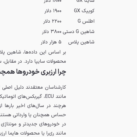
ساینا GX
۱۸۰۰ دلار
کوییک GX
۱۹۰۰ دلار
اطلس G
۲۲۰۰ دلار
شاهین G دستی
۳۸۰۰ دلار
شاهین پلاس
۵ هزار دلار
محصولات سایپا دارد. در مقابل، ساینا GX و کوییک GX کمترین میزان ارزبری را ثب
چرا ارزبری خودروها همچن
کارشناسان معتقدند دلیل اصلی ت
مانند ECU، گیربکس‌های ات
هرچند در سال‌های اخیر بارها
حساس همچنان یا وارداتی هستند ی
در خودروهای جدیدتر و مونتاژی 
مانند ری‌را یا محصولات هایما ارز