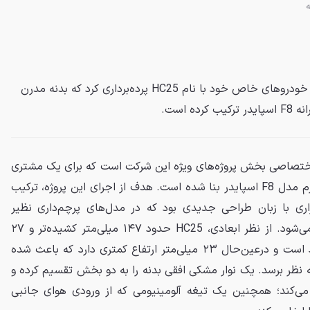
فراری از جدیدترین محصول پروژه خودروهای خاص خود با نام HC25 پرده‌برداری کرد که بدنه مدرن
ه است.
 اختصاصی بخش پروژه‌های ویژه این شرکت است که برای یک مشتری
خاص ساخته شده و بر پایه پلتفرم مدل F8 اسپایدر بنا شده است. هدف از اجرای این پروژه، ترکیب
رهیبریدی فراری با زبان طراحی جدیدی بود که در مدل‌های پرچم‌داری نظیر
دودیچی چیلیندری و F80 دیده می‌شود. از نظر ابعادی، HC25 حدود ۱۴۷ میلی‌متر کشیده‌تر و ۲۷
میلی‌متر عریض‌تر از F8 استاندارد است و درعین‌حال ۲۳ میلی‌متر ارتفاع کمتری دارد که باعث شده
ه نظر برسد. یک نوار مشکی افقی بدنه را به دو بخش تقسیم کرده و
می‌کند؛ همچنین یک تیغه آلومینیومی که از ورودی هوای جانبی