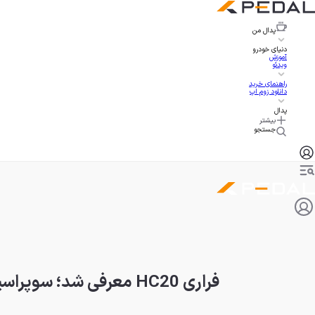
پدال
من
دنیای خودرو
آموزش
ویدئو
راهنمای خرید
دانلود زوم اپ
پدال
بیشتر
جستجو
فراری HC20 معرفی شد؛ سوپراسپرت تک ساخت با طراحی سفارشی