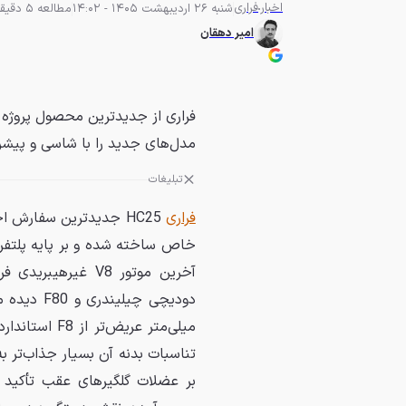
اخبار
فراری
شنبه 26 اردیبهشت 1405 - 14:02
مطالعه 5 دقیقه
امیر دهقان
مدل‌های جدید را با شاسی و پیشرانه F8 اسپایدر ترکیب کرد
تبلیغات
فراری
HC25 جدیدترین سفارش
آخرین موتور V8 غی
تناسبات بدنه آن بسیار جذاب‌تر ب
بر عضلات گلگیرهای عقب تأکید 