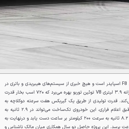
در بخش فنی، HC25 دقیقاً همان F8 اسپایدر است و هیچ خبری از سیستم‌های هیبریدی و باتری در
آن نیست. این خودرو از یک پیشرانه ۳.۹ لیتری V8 توئین توربو بهره می‌برد که ۷۲۰ اسب بخار قدرت
ید می‌کند. قدرت تولیدی از طریق یک گیربکس هفت سرعته دوکلاچه به
چرخ‌های عقب منتقل می‌شود. طبق اعلام فراری، این خودروی تک‌ساخت می‌تواند در ۲.۹ ثانیه به
سرعت ۱۰۰ کیلومتر بر ساعت و در ۸.۲ ثانیه به سرعت ۲۰۰ کیلومتر بر ساعت دست یابد و درنهایت به
 کیلومتر بر ساعت برسد. این پروژه حاصل دو سال همکاری میان مالک ناشناس و