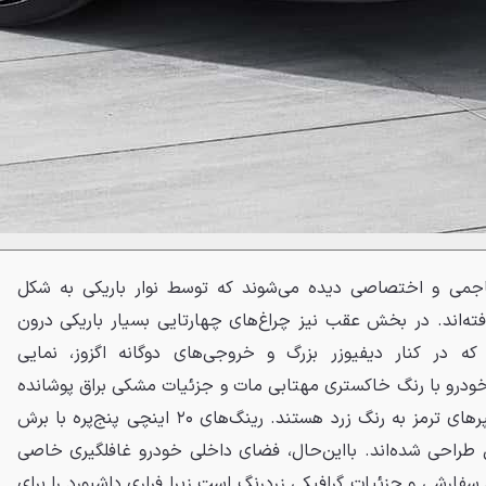
ای جلو، چراغ‌های LED تهاجمی و اختصاصی دیده می‌شوند که توسط نوار باریکی به شکل
فته‌اند. در بخش عقب نیز چراغ‌های چهارتایی بسیار باریکی درون
که در کنار دیفیوزر بزرگ و خروجی‌های دوگانه اگزوز، نمایی
ه خودرو با رنگ خاکستری مهتابی مات و جزئیات مشکی براق پوشانده
شده و نشان اسب رقصان و کالیپرهای ترمز به رنگ زرد هستند. رینگ‌های ۲۰ اینچی پنج‌پره با برش
ل طراحی شده‌اند. بااین‌حال، فضای داخلی خودرو غافلگیری خاصی
کابین F8 با تودوزی سفارشی و جزئیات گرافیکی زردرنگ است زیرا فراری داشبورد را برای