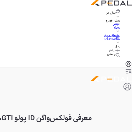
پدال
من
دنیای خودرو
آموزش
ویدئو
راهنمای خرید
دانلود زوم اپ
پدال
بیشتر
جستجو
معرفی فولکس‌واگن ID پولو GTI، اولین برقی با جذابیت نوستالژیک