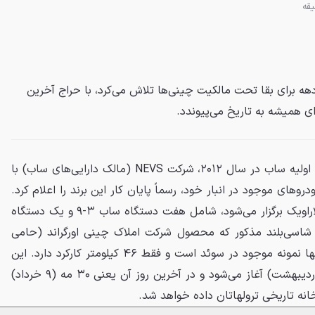
ه برای بقا تحت مالکیت چینی‌ها تلاش می‌کرد، با حراج آخرین
ای همیشه به تاریخ می‌پیوندد.
پس از گذشت سال‌ها از فروپاشی اولیه ساب در سال ۲۰۱۲، شرکت NEVS (مالک دارایی‌های ساب) با
ای موجود در انبار خود، رسماً پایان کار این برند را اعلام کرد.
این حراج که در سایت سوئدی کلاراویک برگزار می‌شود، شامل هفت دستگاه ساب ۳-۹ و یک دستگاه
د برقی هنگچی ۵ است. شاسی‌بلند مذکور که محصول شرکت املاک چینی اورگراند (حامی
مالی NEVS) محسوب می‌شود، تنها نمونه موجود در سوئد است و فقط ۴۶ کیلومتر کارکرد دارد. این
حراج از تاریخ ۲۱ می ۲۰۲۶ (۳۱ اردیبهشت) آغاز می‌شود و در آخرین روز آن یعنی ۳۰ مه (۹ خرداد)
رخانه تاریخی ترولهاتان داده خواهد شد.