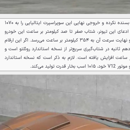
منصوری تنها به تغییرات ظاهری بسنده نکرده و خروجی نهایی این سوپراسپرت ایتالیایی را به ۱۰۷۰
ادعای این تیونر، شتاب صفر تا صد کیلومتر بر ساعت این خودرو
تنها در ۲.۳ ثانیه انجام می‌شود و نهایت سرعت آن به ۳۵۴ کیلومتر بر ساعت می‌رسد. اگر این ارقام
باشند، کربنادو دمشق X دودهم ثانیه در شتاب‌گیری سریع‌تر از نسخه استاندارد روئلتو است و
نیز ۴ کیلومتر بر ساعت افزایش یافته است. لازم به ذکر است که نسخه استاندارد
 تولید می‌کند.