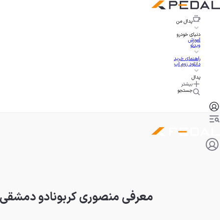
پدال
من
دنیای خودرو
آموزش
ویدئو
راهنمای خرید
دانلود زوم اپ
پدال
بیشتر
جستجو
معرفی منصوری کربونادو دمشقی، لب