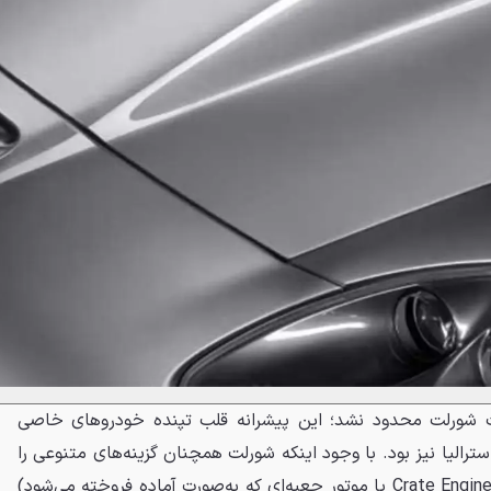
ه محصولات شورلت محدود نشد؛ این پیشرانه قلب تپنده خودروهای خاصی
ولدن HSV GTSR W1 در استرالیا نیز بود. با وجود اینکه شورلت همچنان گزینه‌های متنوعی را
برای خریداران موتورهای آماده (Crate Engines یا موتور جعبه‌ای که به‌صورت آماده فروخته می‌شود)