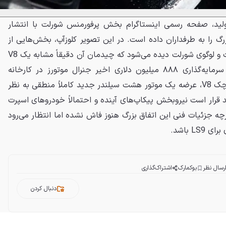
روج LS9 از خط تولید، صفحه رسمی اینستاگرام بخش پرفورمنس شورلت با انتشار
گ را به طرفداران داده است. در این تصویر کلوزآپ، بخش‌هایی از
یک موتور شامل شلنگ‌ها، اتصالات و لوگوی شورلت دیده می‌شود که چیدمان آن دقیقاً مشابه یک V8
پوشراد مدرن است. با توجه به سرمایه‌گذاری ۸۸۸ میلیون دلاری اخیر جنرال موتورز در کارخانه
توناواندا برای توسعه بلوک‌های کوچک V8، عرضه یک موتور هشت سیلندر جدید کاملاً منطقی به نظر
قرار است نیروبخش پیکاپ‌های آینده و احتمالاً خودروهای اسپرت
چه جزئیات فنی این اتفاق بزرگ هنوز فاش نشده اما انتظار می‌رود
L باشد.
رسال نظر
بوکمارک
اشتراک‌گذاری
دنبال کردن