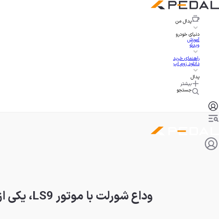
پدال
من
دنیای خودرو
آموزش
ویدئو
راهنمای خرید
دانلود زوم اپ
پدال
بیشتر
جستجو
وداع شورلت با موتور LS9، یکی از بهترین پیشرانه‌های تاریخ جنرال موتورز