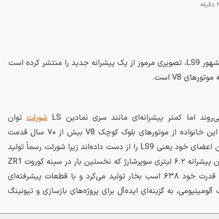
شورلت با بازنشسته کردن موتور مشهور LS9، تصویری مرموز از یک پیشرانه جدید را منتشر کرده است
رهای V8 است.
روند اما کمتر پیشرانه‌ای مانند سری نمادین LS
شورلت
توان
ماندگاری در بازار را داشته است. این خانواده از موتورهای بلوک کوچک V8 بیش از ۷۰ سال قدمت
دارند اما اکنون یکی از محبوب‌ترین اعضای خود یعنی LS9 را از دست داده‌اند زیرا شورلت رسماً تولید
این موتور را متوقف کرده است. این پیشرانه ۶.۲ لیتری سوپرشارژ که نخستین بار در سینه کوروت ZR1
نسل C6 خوش درخشید، در اوج قدرت خود ۶۳۸ اسب بخار تولید می‌کرد و با قطعات پیشرفته‌ای
آلومینیومی، به گزینه‌ای ایده‌آل برای پروژه‌های بازسازی و تیونینگ