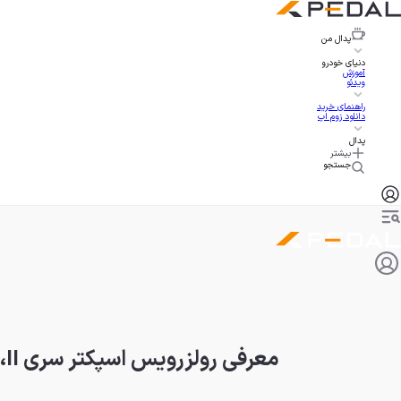
پدال
من
دنیای خودرو
آموزش
ویدئو
راهنمای خرید
دانلود زوم اپ
پدال
بیشتر
جستجو
معرفی رولزرویس اسپکتر سری II، به‌روزرسانی با قدرت بیشتر و باطری بزرگ‌تر