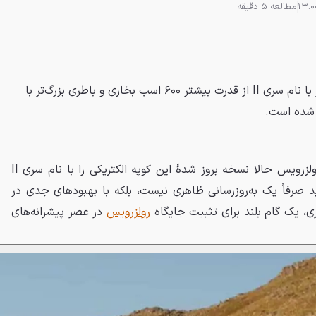
مطالعه 5 دقیقه
نسخۀ بروز شدۀ رولزرویس اسپکتر با نام سری II از قدرت بیشتر ۶۰۰ اسب بخاری و باطری بزرگ‌تر با
چهار سال پس از تولد اسپکتر، رولزرویس حالا نسخه بروز شدۀ این کوپه الکتریکی را با نام سری II
صرفاً یک به‌روزرسانی ظاهری نیست، بلکه با بهبودهای جدی در
ی، یک گام بلند برای تثبیت جایگاه
رولزرویس
در عصر پیشرانه‌های