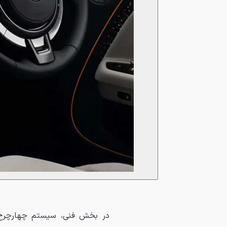
در بخش فنی، سیستم چهارچرخ م