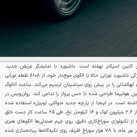
در کابین اسپکتر نهفته است. داشبورد با نمایشگر عریض جدید،
حال‌وهوایی مدرن پیدا کرده و ویژگی داشبورد نورانی حالا با الگوی موج‌دار خود، از ۸۱۰۸ نقطه نورانی
کهکشانی را در پیش‌ روی سرنشینان ترسیم می‌کند. ساعت آنالوگ
کابین هواپیما طراحی شده تا حس پرواز را تداعی کند. رولزرویس در
شته است. در اینجا از پارچه جدید «دوالتی توییل» استفاده شده
که از الیاف بامبو تهیه و با بیش از ۲.۶ میلیون کوک و ۱۶ کیلومتر نخ، طی ۲۵ ساعت کار دست خلق
ه از تکنولوژی سوراخ‌کاری دقیق، روی چرم صندلی‌ها الگوهای هنری
پیچیده‌ای مثل نقش‌ونگار ابرها در نور ماه، با ۷۸ هزار سوراخِ ظریف روی تکیه‌گاه‌ها پیاده‌سازی شده