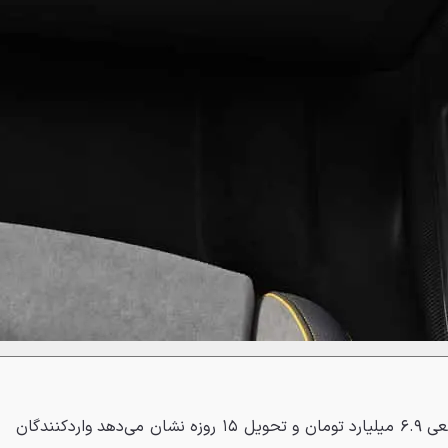
عرضه اشکودا سوپرب با قیمت قطعی ۶.۹ میلیارد تومان و تحویل ۱۵ روزه نشان می‌دهد واردکنندگان