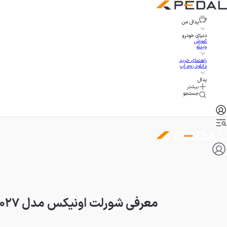
پدال
من
دنیای خودرو
آموزش
ویدئو
راهنمای خرید
دانلود زوم اپ
پدال
بیشتر
جستجو
معرفی شورلت اونیکس مدل ۲۰۲۷، هاچبک اقتصادی با موتور اتانولی