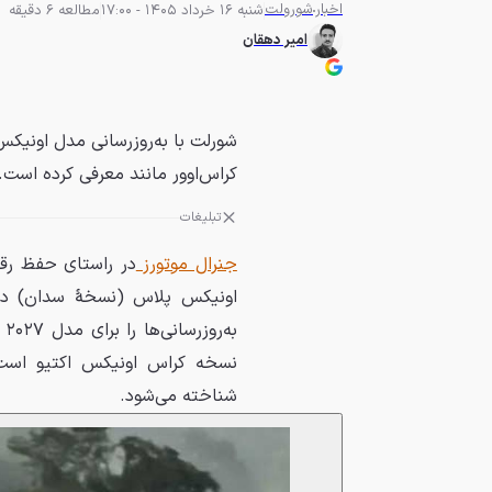
اخبار
شورولت
شنبه 16 خرداد 1405 - 17:00
مطالعه 6 دقیقه
امیر دهقان
شورلت با به‌روزرسانی مدل اونیکس 
کراس‌اوور مانند معرفی کرده است.
تبلیغات
جنرال موتورز
در راستای حفظ رق
اونیکس پلاس (نسخهٔ سدان) در ب
به
نسخه کراس اونیکس اکتیو است 
شناخته می‌شود.