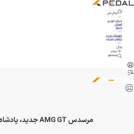
پدال
من
دنیای خودرو
آموزش
ویدئو
راهنمای خرید
دانلود زوم اپ
پدال
بیشتر
جستجو
مرسدس AMG GT جدید، پادشاه سرعت شارژ خودروهای برقی جهان