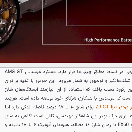
در شرایطی که صنعت خودروی برقی در تسلط مطلق چینی‌ها قرار دارد، عملکرد مرسدس AMG GT
فت‌انگیز و نوظهور به شمار می‌رود. این خودرو با تکیه بر توان
 کیلوواتی به این رکورد دست یافته که استفاده از آن، نیازمند ایستگاه‌های شارژ
تصاصی جریان مستقیم (DC) است که مرسدس با همکاری شرکای خود توسعه داده است. هرچند
ای‌دی دنزا Z9 GT
برای شارژ ۱۰ تا ۹۷ درصد فاصله اندکی دارد اما
ت. برای درک بهتر این شاهکار مهندسی، کافی است نگاهی به سایر
خودروهای تازه‌وارد بازار مثل ولوو EX60 با زمان شارژ ۱۶ دقیقه، هیوندای آیونیک ۶ با ۱۸ دقیقه و