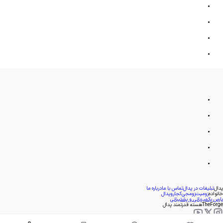
پدال
تبلیغات در پدال
تماس با ما
درباره ما
خانواده
زومیت
زومجی
کجارو
پدال
پارس پک
میزبانی و پشتیبانی
TheForge
هسته قدرتمند پدال