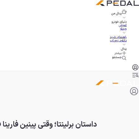
پدال
من
دنیای خودرو
آموزش
ویدئو
راهنمای خرید
دانلود زوم اپ
پدال
بیشتر
جستجو
داستان برلینتا؛ وقتی پینین‌ فارینا فیات ۶۰۰ را به تخم‌مرغ ت