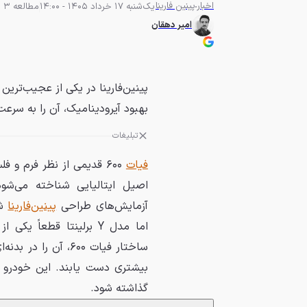
اخبار
پینین فارینا
یک‌شنبه 17 خرداد 1405 - 14:00
مطالعه 3 دقیقه
امیر دهقان
بهبود آیرودینامیک، آن را به سرعت‌
تبلیغات
فیات
۶۰۰ قدیمی از نظر فرم و 
اصیل ایتالیایی شناخته می‌شو
آزمایش‌های طراحی
پینین‌فارینا
شد
اما مدل Y برلینتا قطعا
ساختار فیات ۶۰۰، آ
بیشتری دست یابند. این خودرو ک
گذاشته شود.