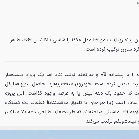
یک علاقه‌مند به خودرو با پیوند زدن بدنه زیبای ب‌ام‌و E9 مدل ۱۹۷۰ با شاسی M5 نسل E39، ظاهر
کرد مدرن ترکیب کرده است.
هیچ‌گاه کوپه CSL کلاسیک را با پیشرانه V8 و قدرتمند تولید نکرد اما یک پروژه دست‌ساز
اقعیت تبدیل کرده است. خودروی منحصربه‌فرد، حاصل نبوغ «مایکل
اوزر» و تیم آلمانی MKO است که حدود یک دهه پیش پا به عرصه وجود گذاشت. این پروژه
ساده است زیرا طراحان با تلفیقِ هوشمندانهٔ قطعات یک دستگاه
M5 نسل E39 و بدنه دو دستگاه کوپه E9، ماشینی ساخته‌اند که ظرافت‌های طراحی دهه ۷۰ میلادی
 بیست‌ویکم ترکیب می‌کند.