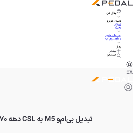
پدال
من
دنیای خودرو
آموزش
ویدئو
راهنمای خرید
دانلود زوم اپ
پدال
بیشتر
جستجو
تبدیل بی‌ام‌و M5 به CSL دهه ۷۰، بدنه کلاسیک روی شاسی مدرن!