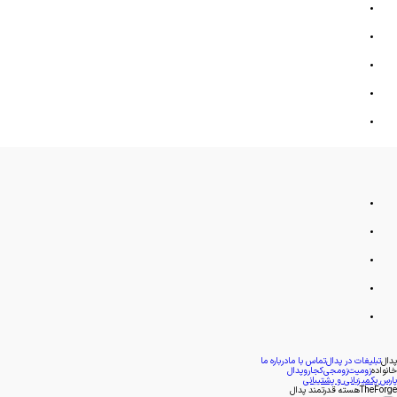
پدال
تبلیغات در پدال
تماس با ما
درباره ما
خانواده
زومیت
زومجی
کجارو
پدال
پارس پک
میزبانی و پشتیبانی
TheForge
هسته قدرتمند پدال