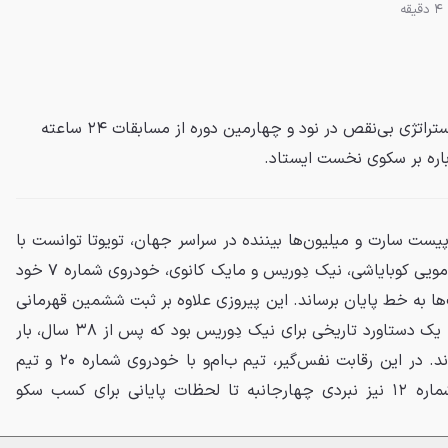
ه
تیم تویوتا ریسینگ با اجرای یک استراتژی بی‌نقص در نود و چهارمین دوره از مسابقات ۲۴ ساعته
باره بر سکوی نخست ایستاد.
یست سارت و میلیون‌ها بیننده در سراسر جهان، تویوتا توانست با
عملکرد درخشان رانندگان خود، کامویی کوبایاشی، نیک دِوریس و مایک کانوی، خودروی شماره ۷ خود
بت‌ها به خط پایان برساند. این پیروزی علاوه بر ثبت ششمین قهرمانی
برای تویوتا و برابری با رکورد بنتلی، یک دستاورد تاریخی برای نیک دِوریس بود که پس از ۳۸ سال، بار
دیگر هلندی‌ها را بر قله لمان نشاند. در این رقابت نفس‌گیر، تیم ب‌ام‌و با خودروی شماره ۲۰ و تیم
کادیلاک هرتز جوتا با خودروی شماره ۱۲ نیز نبردی چهارجانبه تا لحظات پایانی برای کسب سکو