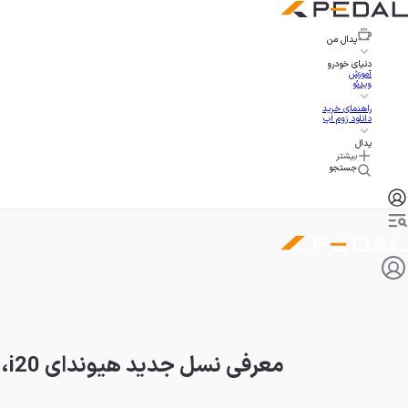
پدال
من
دنیای خودرو
آموزش
ویدئو
راهنمای خرید
دانلود زوم اپ
پدال
بیشتر
جستجو
معرفی نسل جدید هیوندای i20، بروزتر و مجهزتر با ویژگی‌های شاسی‌بلند