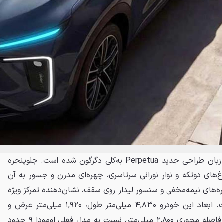
در نمای ظاهری، EX6 با الهام از زبان طراحی جدید Perpetua به‌کلی دگرگون شده است. جلوپنجره
اغ‌های دوتکه و نوار نورانی سرتاسری، چهره‌ای مدرن و جسور به آن
‌های نیمه‌مخفی و سنسور لیدار روی سقف، نشان‌دهنده تمرکز ویژه
چری بر سیستم‌های خودران است. ابعاد این خودرو ۴,۸۳۰ میلی‌متر طول، ۱,۹۲۰ میلی‌متر عرض و
۱,۶۸۰ میلی‌متر ارتفاع است که با فاصله محوری ۲,۸۰۰ میلی‌متر، نسبت به مدل فعلی اومودا ۹ حدود