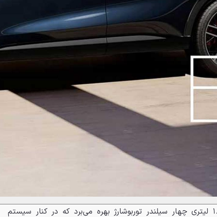
این کراس‌اوور از یک پیشرانه ۱.۵ لیتری چهار سیلندر توربوشارژ بهره می‌برد که در کنار سیستم