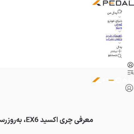
پدال
من
دنیای خودرو
آموزش
ویدئو
راهنمای خرید
دانلود زوم اپ
پدال
بیشتر
جستجو
معرفی چری اکسید EX6، به‌روزرسانی اکستریم RX با زبان طراحی جدید