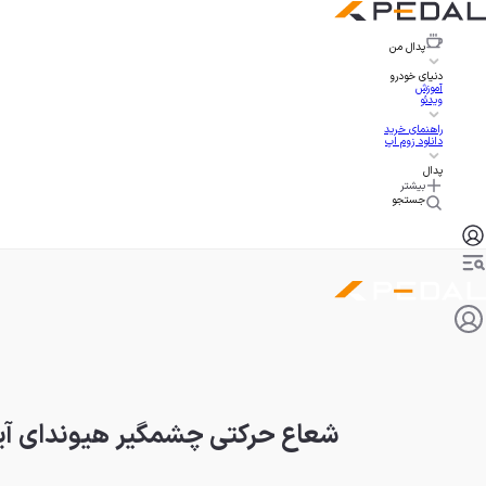
پدال
من
دنیای خودرو
آموزش
ویدئو
راهنمای خرید
دانلود زوم اپ
پدال
بیشتر
جستجو
شعاع حرکتی چشمگیر هیوندای آیونیک V با وجود پکیج ب