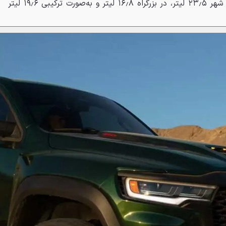
و رم TRX در هر صد کیلومتر در شهر ۲۳٫۵ لیتر، در بزرگراه ۱۶٫۸ لیتر و به‌صورت ترکیبی ۱۹٫۶ لیتر