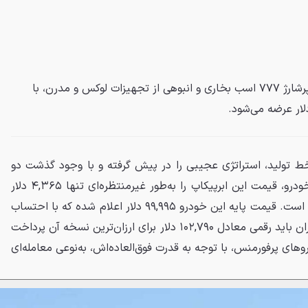
رم TRX مدل ۲۰۲۷ با نیروگاه سوپرشارژ ۷۷۷ اسب بخاری و انبوهی از تجهیزات لوکس و مدرن، با
ی بازگشت دوباره TRX به خط تولید، استراتژی عجیبی را در پیش گرفته و با وجود گذشت دو
سال وقفه و تورم شدید در بازار خودرو، قیمت این ابرپیکاپ را به‌طور غیرمنتظره‌ای تنها ۴,۳۶۵ دلار
نسبت به مدل ۲۰۲۴ افزایش داده است. قیمت پایه این خودرو ۹۹,۹۹۵ دلار اعلام شده که با احتساب
هزینه تحویل ۲,۷۹۵ دلاری، خریداران باید رقمی معادل ۱۰۲,۷۹۰ دلار برای ارزان‌ترین نسخه آن پرداخت
روهای پرفورمنس، با توجه به قدرت فوق‌العاده‌اش، به‌نوعی معامله‌ای