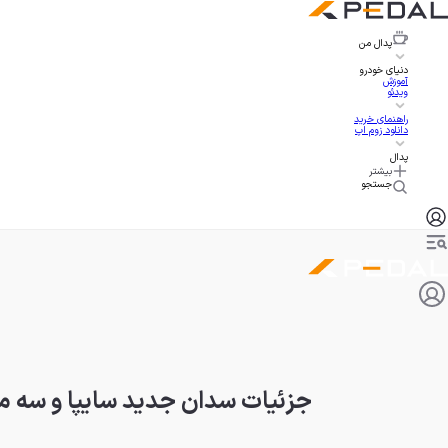
پدال
من
دنیای خودرو
آموزش
ویدئو
راهنمای خرید
دانلود زوم اپ
پدال
بیشتر
جستجو
جزئیات سدان جدید سایپا و سه موتور تازه 5N