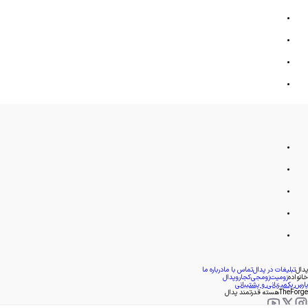
پدال
تبلیغات در پدال
تماس با ما
درباره ما
خانواده
زومیت
زومجی
کجارو
پدال
پارس پک
میزبانی و پشتیبانی
TheForge
هسته قدرتمند پدال