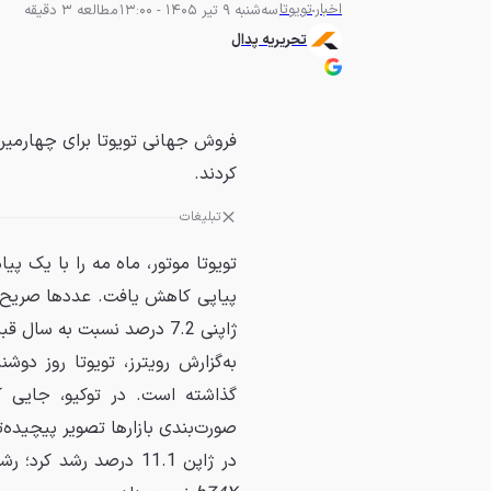
اخبار
تویوتا
سه‌شنبه 9 تیر 1405 - 13:00
مطالعه 3 دقیقه
تحریریه پدال
فروش جهانی تویوتا برای چهارمین
کردند.
تبلیغات
تویوتا موتور، ماه مه را با یک
پیاپی کاهش یافت. عددها صریح‌ا
ژاپنی 7.2 درصد نسبت به سال قبل افت کرد و به 834,279 دستگاه رسید.
به‌گزارش
رویترز
، تویوتا روز دوش
در ژاپن 11.1 درصد رشد کرد؛ رشدی که تویوتا آن را به تقاضای قوی برای مدل‌هایی مانند