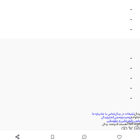
پدال
تبلیغات در پدال
تماس با ما
درباره ما
خانواده
زومیت
زومجی
کجارو
پدال
پارس پک
میزبانی و پشتیبانی
TheForge
هسته قدرتمند پدال
- 1393
1405
©
. کپی بخش یا کل هر کدام از مطالب پدال تنها با کسب مجوز مکتوب امکان پذیر است.