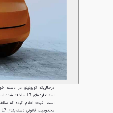
استانداردهای L7 س
مح