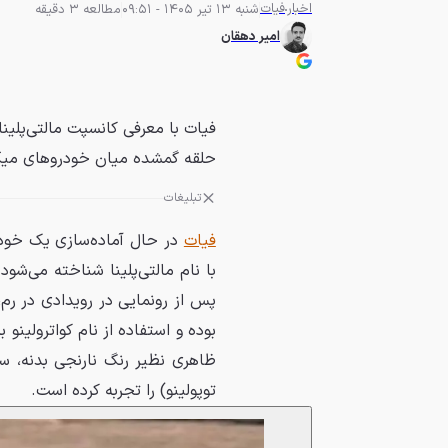
اخبار
فیات
شنبه 13 تیر 1405 - 09:51
مطالعه 3 دقیقه
امیر دهقان
فیات با معرفی کانسپت مالتی‌پلینا
حلقه گمشده میان خودروهای میکرو
تبلیغات
فیات
در حال آماده‌سازی یک خود
با نام مالتی‌پلینا شناخته می‌شو
پس از رونمایی در رویدادی در رم،
بوده و استفاده از نام کواترولینو
ظاهری نظیر رنگ نارنجی بدنه، س
توپولینو) را تجربه کرده است.