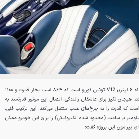
قلب تپنده این رودستر، یک پیشرانه ۶ لیتری V12 توئین توربو است که ۸۶۴ اسب بخار قدرت و ۱۱۰۰
کته هیجان‌انگیز برای عاشقان رانندگی، اتصال این موتور قدرتمند به
 که قدرت را به چرخ‌های عقب منتقل می‌کند. این ترکیب فنی،
یابی به حداکثر سرعت ۳۵۰ کیلومتر بر ساعت (محدود شده الکترونیکی) را برای این خودرو ممکن
‌ای پیرامون این پروژه گفت: