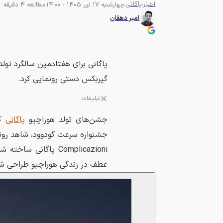
اخبار
پاگانی
چهارشنبه 17 تیر 1405 - 14:00
مطالعه 4 دقیقه
امیر دهقان
گیربکس دستی رونمایی کرد.
تبلیغات
جشن‌های تولد هوراچیو
پاگانی
که
Complicazioni پاگان
عطف در زندگی هوراچیو طراحی ش