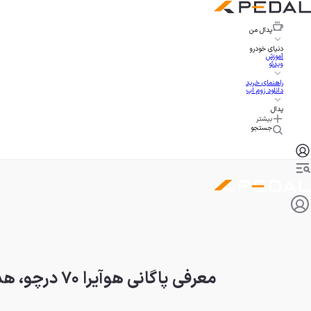
پدال
من
دنیای خودرو
آموزش
ویدئو
راهنمای خرید
دانلود زوم اپ
پدال
بیشتر
جستجو
معرفی پاگانی هوآیرا ۷۰ درچو، هدیه تولد هفتادسالگی مؤسس شرکت!