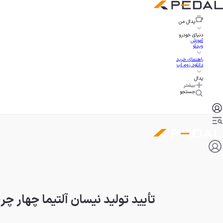
پدال
من
دنیای خودرو
آموزش
ویدئو
راهنمای خرید
دانلود زوم اپ
پدال
بیشتر
جستجو
تأیید تولید نیسان آلتیما چهار چ