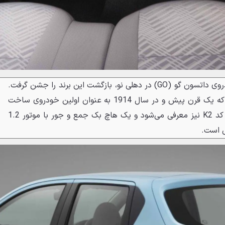
نیسان رسما با پرده برداری از خودروی داتسون گو (GO) در دهلی نو، بازگشت این برند را جشن گرفت.
این نام برگرفته از DAT-GO است که یک قرن پیش و در سال 1914 به عنوان اولین خودروی ساخت
داتسون تولید شد. داتسون گو با کد K2 نیز معرفی می‌شود و یک هاچ بک جمع و جور با موتور 1.2
ی است.