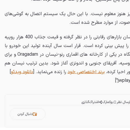
 هنوز معلوم نیست. با این حال یک سیستم اتصال به گوشی‌های
وت، از موارد مطرح شده است.
برای قیمت گذاری داتسون گو، نیسان بازارهای رقابتی را در نظر گرفته و قیمت جذاب 400 هزار روپیه
تقریبی 6 هزار و 700 دلار را پیش بینی کرده است. قرار است سال آینده تولید این خودرو با
تیراژی بین 150 تا 200 هزار دستگاه در یکی از کارخانه های اقماری رنو-نیسان در Oragadam و برای
سیه، آفریقای جنوبی و اندونزی آغاز شود. بدین ترتیب نیسان هم
ر احیا کرده،
برند اختصاصی خود
را زنده می‌نماید. [
دانلود ویدئو
]
رسال نظر
بوکمارک
اشتراک‌گذاری
دنبال کردن