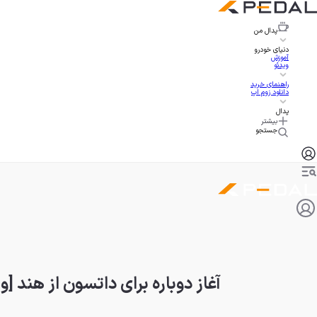
پدال
من
دنیای خودرو
آموزش
ویدئو
راهنمای خرید
دانلود زوم اپ
پدال
بیشتر
جستجو
آغاز دوباره برای داتسون از هند [و