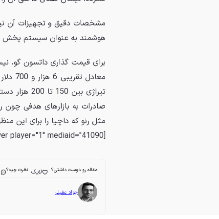
مشخصات دقیق و تجهیزات آن نیز
هوشمند به عنوان سیستم پخش ص
معادل 
صادرات به بازارهای هدفی چون رو
مثل رنو که داچیا را برای این منظو
[jwplayer player="1" mediaid="41090"]
مقاله رو دوست داشتی؟
نظرت چیه؟
لایک
ا
جواد عقیلی