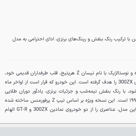
 Z هریتیج ادیشن با ترکیب رنگ بنفش و رینگ‌های برنزی، ادای احترامی به مدل
نیسان با رونمایی از نسخه‌ای ویژه و نوستالژیک با نام نیسان Z هریتیج، قلب طرفداران قدیمی خود،
به‌خصوص عاشقان مدل افسانه‌ای 300ZX را هدف گرفته است. این خودرو که قرار است از اواخر ماه
شود، با رنگ بنفش نیمه‌شب و جزئیات برنزی، یادآور دوران طلایی
خودروهای اسپرت ژاپنی در دهه ۱۹۹۰ است. این نسخه ویژه بر اساس تیپ Z پرفورمنس ساخته شده
است. طراحان نیسان برای خلق این مدل، عناصری را از دو خودروی نمادین 300ZX و GT-R الهام