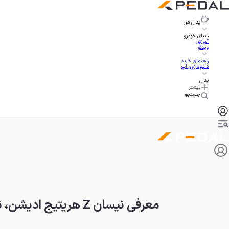
پدال
من
دنیای خودرو
آموزش
ویدئو
راهنمای خرید
دانلود زوم اپ
پدال
بیشتر
جستجو
معرفی نیسان Z هریتیج ادیشن، نسخه‌ای ویژه با ترکیب رنگ کلاسیک