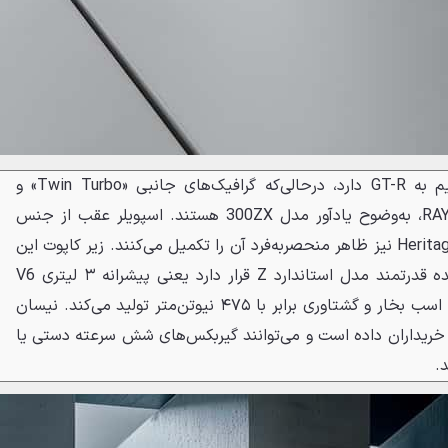
رنگ بنفش بدنه اشاره‌ای مستقیم به GT-R دارد، درحالی‌که گرافیک‌های جانبی «Twin Turbo» و
رینگ‌های ۱۹ اینچی برنزی برند RAYS، به‌وضوح یادآور مدل 300ZX هستند. اسپویلر عقب از جنس
فیبر کربن و نشان ویژه Heritage Edition نیز ظاهر منحصربه‌فرد آن را تکمیل می‌کنند. زیر کاپوت این
یادگار دهه نودی، همان قلب تپنده قدرتمند مدل استاندارد Z قرار دارد یعنی پیشرانه ۳ لیتری V6
توئین توربو که قدرتی معادل ۴۰۰ اسب بخار و گشتاوری برابر با ۴۷۵ نیوتن‌متر تولید می‌کند. نیسان
به خریداران داده است و می‌توانند گیربکس‌های شش سرعته دستی یا