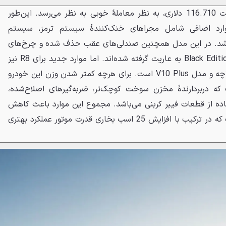
GT-R با موتور 545 اسبی و قیمت 116.710 دلاری، به نظر معاملهٔ خوبی به نظر می‌رسد. این‌طور
 Track دارای موارد اضافی شامل مجراهای خنک‌کنندهٔ سیستم ترمز، سیستم
باشد. در این مدل همچنین صندلی‌های عقب حذف شده و چرخ‌های
فورج کاری شدهٔ آن نیز از مدل Black Edition به عاریت گرفته شده‌اند. اما موارد جدید برای R8 نیز
شامل سیستم انتقال قدرت 2 کلاچه و مدل V10 Plus است. برای هرچه کمتر شدن وزن این خودرو
که دربردارندهٔ مخزن سوخت کوچک‌تر، ضربه‌گیرهای اصلاح‌شده،
اده از قطعات فیبر کربنی می‌باشد. مجموع این موارد باعث کاهش
59 کیلوگرم وزن خودرو شده است که در ترکیب با افزایش 25 اسب بخاری قدرت موتور عملکرد بهتری