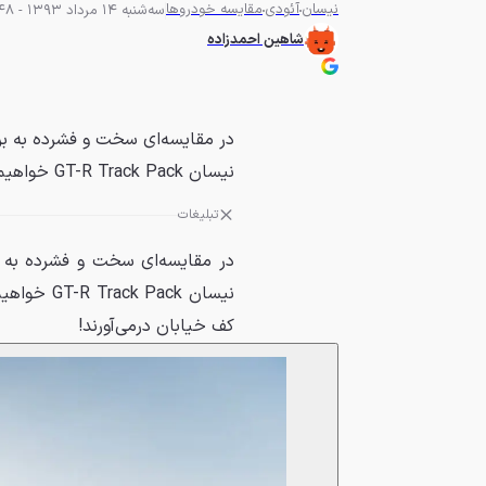
نیسان
آئودی
مقایسه خودروها
سه‌شنبه 14 مرداد 1393 - 14:48
شاهین احمدزاده
نیسان GT-R Track Pack خواهیم پرداخت. این خودروها به‌صورت...
تبلیغات
نیسان ack
کف خیابان درمی‌آورند!