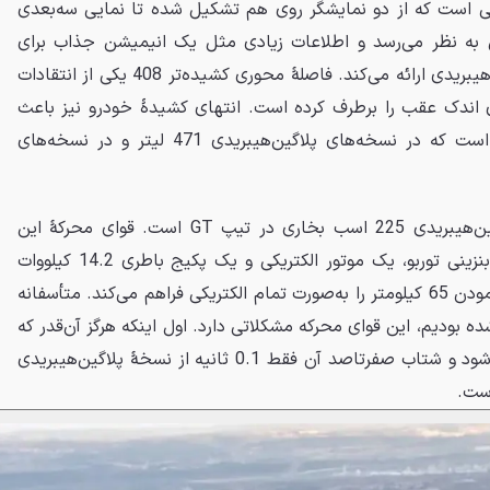
صفحه‌نمایش 12.4 اینچی است که از دو نمایشگر روی هم تشکیل شده تا نمایی سه‌بعدی
ی به نظر می‌رسد و اطلاعات زیادی مثل یک انیمیشن جذاب برای
نمایش جریان انرژی قوای محرکهٔ هیبریدی ارائه می‌کند. فاصلهٔ محوری کشیده‌تر 408 یکی از انتقادات
ی فضای پای اندک عقب را برطرف کرده است. انتهای کشیدهٔ خودرو نیز باعث
افزایش فضای صندوق بار شده است که در نسخه‌های پلاگین‌هیبریدی 471 لیتر و در نسخه‌های
خودروی آزمایشی ما از نوع پلاگین‌هیبریدی 225 اسب بخاری در تیپ GT است. قوای محرکهٔ این
نسخه از یک پیشرانهٔ 1.6 لیتری بنزینی توربو، یک موتور الکتریکی و یک پکیج باطری 14.2 کیلووات
ساعتی تشکیل شده که امکان پیمودن 65 کیلومتر را به‌صورت تمام الکتریکی فراهم می‌کند. متأسفانه
 که در 308 متوجه شده بودیم، این قوای محرکه مشکلاتی دارد. اول اینکه هرگز آن‌قدر که
انتظار می‌رود سریع احساس نمی‌شود و شتاب صفرتاصد آن فقط 0.1 ثانیه از نسخهٔ پلاگین‌هیبریدی