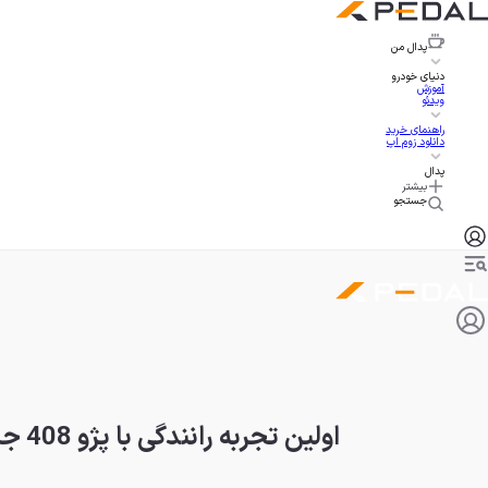
پدال
من
دنیای خودرو
آموزش
ویدئو
راهنمای خرید
دانلود زوم اپ
پدال
بیشتر
جستجو
اولین تجربه رانندگی با پژو 408 جدید، تلفیق سدان و کراس‌اوور