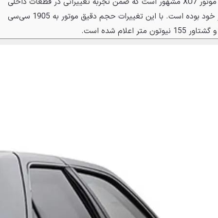
XUM در واقع نسخه ارتقا یافته از موتور XU7 مشهور است که ضمن تجربه تغییراتی در قطعات داخلی
موتور شاهد بهبود قدرت و گشتاور خود بوده است. با این تغییرات حجم دقیق موتور به 1905 سی‌سی