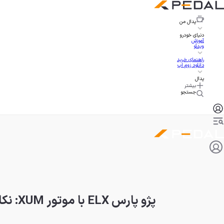
پدال
من
دنیای خودرو
آموزش
ویدئو
راهنمای خرید
دانلود زوم اپ
پدال
بیشتر
جستجو
پژو پارس ELX با موتور XUM: نکاتی که هنگام خرید باید بدانید!