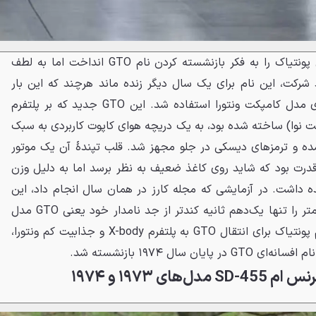
فروش پایین مدل ۱۹۷۳، مدیران پونتیاک را به فکر بازنشسته کردن نام GTO انداخت اما به لطف
شرکت، این نام برای یک سال دیگر زنده ماند هرچند که این بار
به‌عنوان یک پکیج پرفورمنس برای مدل کامپکت ونتورا استفاده شد. این GTO جدید که بر پلتفرم
ترک با شورلت نوا) ساخته شده بود، به یک دریچه هوای کاپوت کاربردی به سبک
ه و ترمزهای دیسکی در جلو مجهز شد. قلب تپندهٔ آن یک موتور
ا ۲۰۰ اسب بخار قدرت بود که شاید روی کاغذ ضعیف به نظر برسد اما به دلیل وزن
ده داشت. در آزمایشی که مجله کارز در همان سال انجام داد، این
GTO کوچک توانست مسیر ۴۰۰ متر را تنها یک‌دهم ثانیه کندتر از جد نامدار خود یعنی GTO مدل
۱۹۶۴ طی کند. بااین‌حال، تصمیم پونتیاک برای انتقال GTO به پلتفرم X-body و جذابیت کم ونتورا،
ن سال ۱۹۷۴ بازنشسته شد.
ای ۱۹۷۳ و ۱۹۷۴