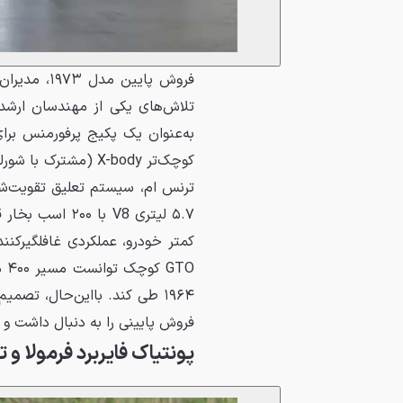
تلاش‌های یکی از مهندسان ارشد 
کوچک‌تر X-body (مش
ترنس ام، سیستم تعلیق تقویت‌شد
۵.۷ لیتری V8 ب
کمتر خودرو، عملکردی غافلگیرکنن
فروش پایینی را به دنبال داشت و نام افسانه‌ای GTO در پایا
پونتیاک فایربرد فرمولا و ترنس ام SD-455 مدل‌ه