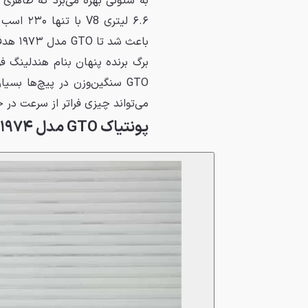
به ستونی بهره می‌برد که ظاهری آر
۶.۶ لیتر
باعث ش
برگ برنده پنهان بنام هندلینگ 
GTO سنگین‌وزن در پیچ‌ها بسی
می‌تواند چیزی فراتر از سرعت در
پونتیاک GTO مدل ۱۹۷۴