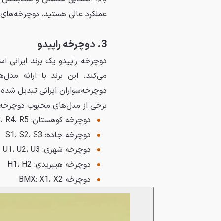
عملکرد عالی هستید، دوچرخه‌های KTM گزینه‌ای ایده‌آل برای شما خواهند بود
3. دوچرخه راپیدو
دوچرخه راپیدو یک برند ایرانی اس
می‌کند. این برند با ارائه مد
دوچرخه‌سواران ایرانی تبدیل شده
برخی از مدل‌های محبوب دوچرخه‌ها
دوچرخه کوهستان: R1، R2، R3، R4، R5
دوچرخه جاده: S1، S2، S3
دوچرخه شهری: U1، U2، U3
دوچرخه هیبریدی: H1، H2
دوچرخه BMX: X1، X2