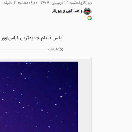
رپورتاژ
یک‌شنبه 31 فروردین 1404 - 06:00
مطالعه 2 دقیقه
واحد آگهی و رپورتاژ
ایکس 5 نام جدیدترین کراس‌اوور برند MVM است که به زودی معرفی و وارد بازار خواهد شد.
تبلیغات