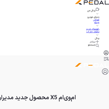
پدال
من
دنیای خودرو
آموزش
ویدئو
راهنمای خرید
دانلود زوم اپ
پدال
بیشتر
جستجو
ام‌وی‌ام X5 محصول جدید مدیران خودرو برای برتری در بازار کراس‌اوورها