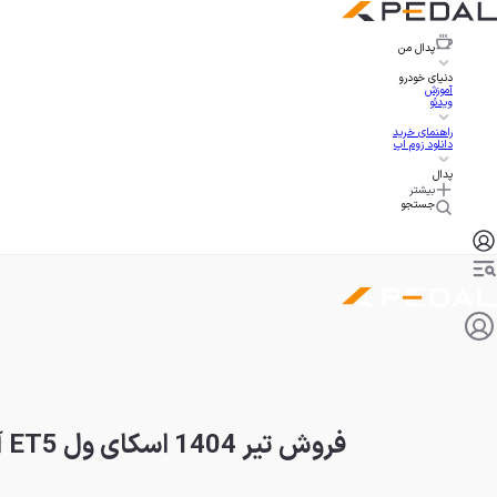
پدال
من
دنیای خودرو
آموزش
ویدئو
راهنمای خرید
دانلود زوم اپ
پدال
بیشتر
جستجو
فروش تیر 1404 اسکای ول ET5 آغاز شد | تحویل فوری + هدیه شارژر دیواری