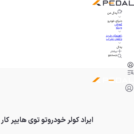
پدال
من
دنیای خودرو
آموزش
ویدئو
راهنمای خرید
دانلود زوم اپ
پدال
بیشتر
جستجو
ایراد کولر خودروتو توی هایپر کار