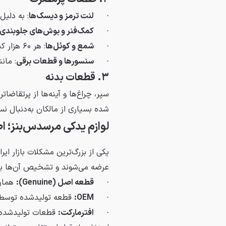
·
لنت ترمز و دیسک‌ها
: به دلیل
·
کمک‌فنر و بوش‌های جلوبندی
·
شمع و کوئل‌ها
: هر ۶۰ هزار کیلومتر نیاز به تعویض دارند.
·
سنسورها و قطعات برقی
: مانند سنسو
۳. قطعات بدنه
سپر، چراغ‌ها و آینه‌ها از پرتقاض
شده بسیاری از مالکان به‌دنبال نسخه‌های OEM یا ا
لوازم یدکی مرسدس‌بنز؛ ا
یکی از بزرگ‌ترین مشکلات بازار ای
عرضه می‌شوند و تشخیص آن‌ها بر
·
قطعه اصل (Genuine):
همان 
·
OEM:
قطعه تولیدشده توسط س
·
افترمارکت:
قطعات تولیدشده ت